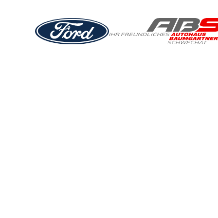
REPARATUR & SERVICE
REIFENUMSTEC
Rundum-Service für Ihre Reifen! Seit vielen Jahren s
zuverlässigen, individuellen und preiswerten Reifenser
Rufen Sie uns an oder kontaktieren Sie uns per Mail, 
und beraten Sie gerne.