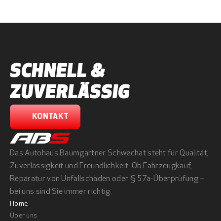
SCHNELL & 
ZUVERLÄSSIG
KONTAKT
Das Autohaus Baumgartner Schwechat steht für Qualität, 
Zuverlässigkeit und Freundlichkeit. Ob Fahrzeugkauf, 
Reparatur von Unfallschäden oder § 57a-Überprüfung – 
bei uns sind Sie immer richtig.
Home
Über uns