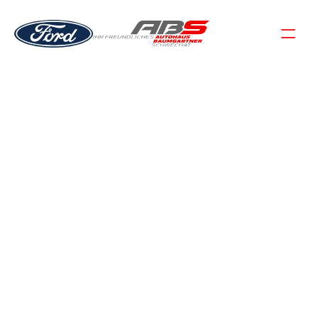
REPARATUR & SERVICE
SERVICEFAHRZEUG
Während wir uns um ihr Fahrzeug kümmern, stellen wir 
Ihnen zum günstigen Preis von nur 38,40 € pro Tag 
(exklusive Treibstoffkosten) ein Serviceauto zur 
Verfügung. Unsere Servicefahrzeuge sind ebenfalls gegen 
einen geringen Selbstbehalt vollkaskoversichert.
TERMIN VEREINBAREN