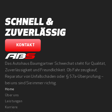
SCHNELL & 
ZUVERLÄSSIG
KONTAKT
Das Autohaus Baumgartner Schwechat steht für Qualität, 
Zuverlässigkeit und Freundlichkeit. Ob Fahrzeugkauf, 
Reparatur von Unfallschäden oder § 57a-Überprüfung – 
bei uns sind Sie immer richtig.
Home
Über uns
Leistungen
Karriere