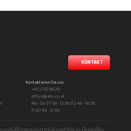
KONTAKT
Kontaktieren Sie uns
+43 1 707 83 20
office@abs.co.at
uf
Mo - Do 07:00 - 12:00 | 12:45 - 16:30
Fr 07:00 - 12:00
ssum
AGB
Datenschutzerklärung
Made by RegenBlau