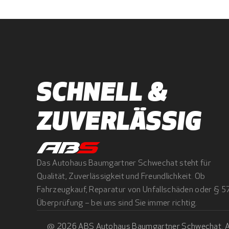
SCHNELL & 
ZUVERLÄSSIG
Das Autohaus Baumgartner Schwechat steht für 
Qualität, Zuverlässigkeit und Freundlichkeit. Ob 
Fahrzeugkauf, Reparatur von Unfallschäden oder § 5
Überprüfung – bei uns sind Sie immer richtig.
@ 2026 ABS Autohaus Baumgartner Schwechat. All