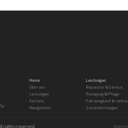
Home
Leistungen
Über uns
Reparatur & Service
Leistungen
Reinigung & Pflege
Karriere
Fahrzeugkauf & -verka
7a-
Neuigkeiten
Zusatzleistungen
 rights reserved
Impre