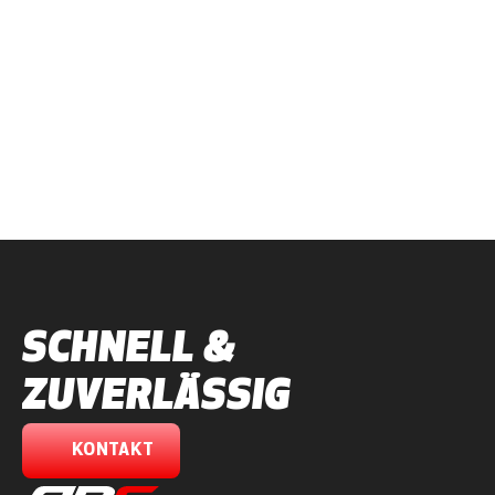
Auch Patrick Kallmeyer hat bei uns die Lehre 
abgeschlossen, ist mittlerweile ausgelernter KFZ-
Techniker und überzeugt durch viel Engagement und 
handwerkliches Geschick. Er ist eine wertvolle 
Unterstützung im Team.
Seine Freizeit verbringt Patrick am liebsten am Angelsee.
Im Team seit
2020
SCHNELL & 
ZUVERLÄSSIG
KONTAKT